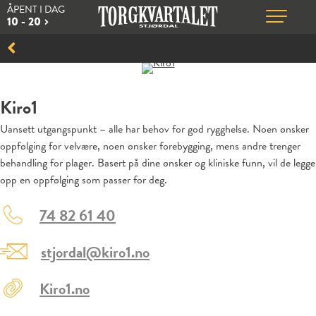
ÅPENT I DAG
10 - 20
Kiro1
Uansett utgangspunkt – alle har behov for god rygghelse. Noen ønsker
oppfølging for velvære, noen ønsker forebygging, mens andre trenger
behandling for plager. Basert på dine ønsker og kliniske funn, vil de legge
opp en oppfølging som passer for deg.
74 82 61 40
stjordal@kiro1.no
Kiro1.no