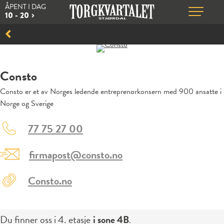
ÅPENT I DAG
10 - 20
Consto
Consto er et av Norges ledende entreprenørkonsern med 900 ansatte i
Norge og Sverige
77 75 27 00
firmapost@consto.no
Consto.no
Du finner oss i
4. etasje
i sone
4B
.