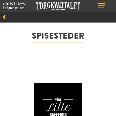
STENGT I DAG
Se åpningstider
SPISESTEDER