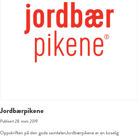
Jordbærpikene
Publisert 28. mars 2019
Oppskriften på den gode samtalenJordbærpikene er en koselig