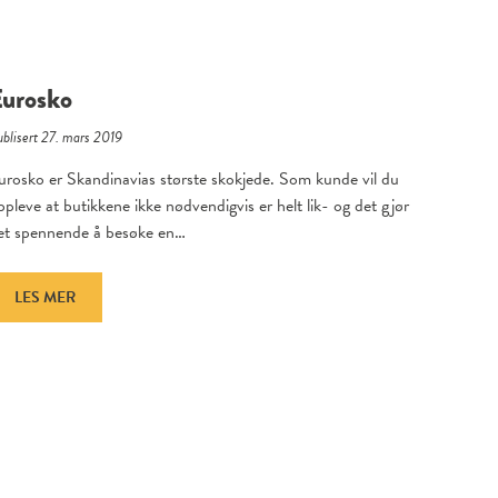
Eurosko
blisert 27. mars 2019
urosko er Skandinavias største skokjede. Som kunde vil du
ppleve at butikkene ikke nødvendigvis er helt lik- og det gjør
et spennende å besøke en…
LES MER