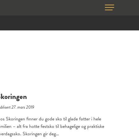
Skoringen
blisert 27. mars 2019
os Skoringen finner du gode sko til glade føtter i hele
amilien – alt fra hotte festsko til behagelige og praktiske
verdagssko. Skoringen gir deg…