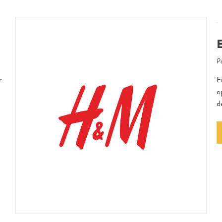
Pu
r
E
o
d