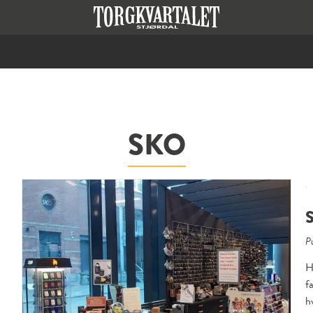
SKO
Pu
H
f
h