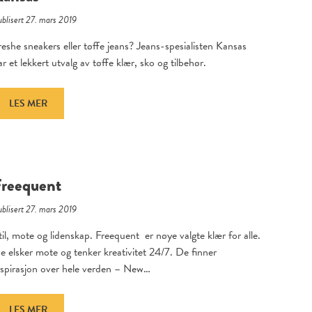
blisert 27. mars 2019
reshe sneakers eller tøffe jeans? Jeans-spesialisten Kansas
ar et lekkert utvalg av tøffe klær, sko og tilbehør.
LES MER
Freequent
blisert 27. mars 2019
til, mote og lidenskap. Freequent er nøye valgte klær for alle.
e elsker mote og tenker kreativitet 24/7. De finner
nspirasjon over hele verden – New…
LES MER