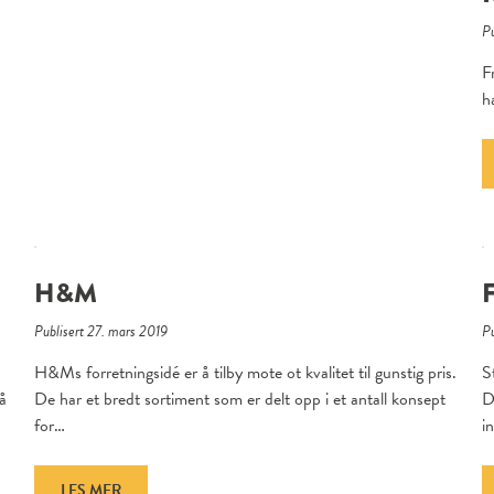
Pu
F
h
H&M
Publisert 27. mars 2019
Pu
H&Ms forretningsidé er å tilby mote ot kvalitet til gunstig pris.
S
 å
De har et bredt sortiment som er delt opp i et antall konsept
D
for…
i
LES MER