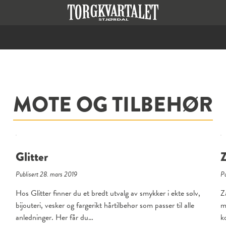
MOTE OG TILBEHØR
Glitter
Publisert 28. mars 2019
Pu
Hos Glitter finner du et bredt utvalg av smykker i ekte sølv,
Z
bijouteri, vesker og fargerikt hårtilbehør som passer til alle
m
anledninger. Her får du…
k