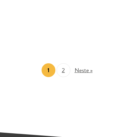
1
2
Neste »