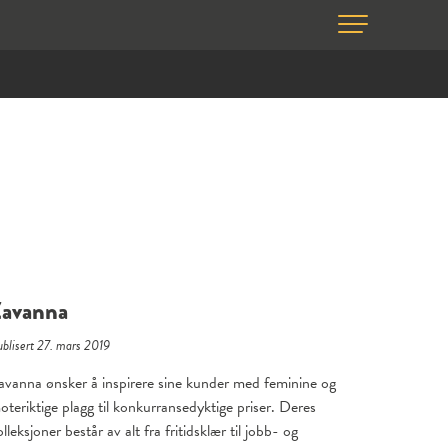
Zavanna
blisert 27. mars 2019
avanna ønsker å inspirere sine kunder med feminine og
oteriktige plagg til konkurransedyktige priser. Deres
olleksjoner består av alt fra fritidsklær til jobb- og