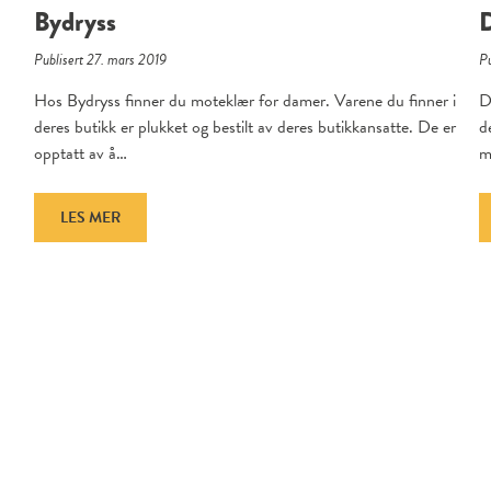
Bydryss
Publisert 27. mars 2019
Pu
Hos Bydryss finner du moteklær for damer. Varene du finner i
D
deres butikk er plukket og bestilt av deres butikkansatte. De er
d
opptatt av å…
m
LES MER